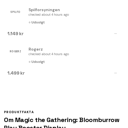
Spilforsyningen
SPILFO
checked about 4 hours ago
○ Udsolgt
1.149 kr
—
Rogerz
ROGERZ
checked about 4 hours ago
○ Udsolgt
1.499 kr
—
PRODUKTFAKTA
Om Magic the Gathering: Bloomburrow
Play Booster Display