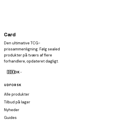
Card
heist
Den ultimative TCG-
prissammenligning. Følg sealed
produkter på tværs af flere
forhandlere, opdateret dagligt.
🇩🇰
DK
UDFORSK
Alle produkter
Tilbud på lager
Nyheder
Guides