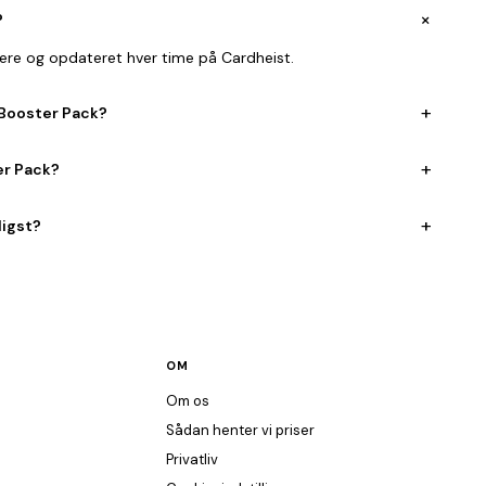
+
?
lere og opdateret hver time på Cardheist.
+
 Booster Pack?
+
er Pack?
+
ligst?
OM
Om os
Sådan henter vi priser
Privatliv