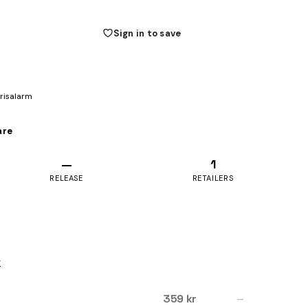
Sign in to save
prisalarm
are
—
1
RELEASE
RETAILERS
r
359 kr
—