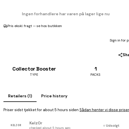
Ingen forhandlere har varen på lager lige nu
Pris ekskl. fragt — se hos butikken
Sign in for 
Sh
Collector Booster
1
TYPE
PACKS
Retailers (1)
Price history
Priser sidst tjekket for about 5 hours siden
Sådan henter vi disse prise
Kelz0r
○ Udsolgt
KELZ0R
checked about 5 hours ago