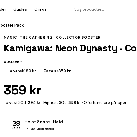
der
Guides
Om os
Booster Pack
MAGIC: THE GATHERING ·
COLLECTOR BOOSTER
Kamigawa: Neon Dynasty - Col
UDGAVER
Japansk
189 kr
Engelsk
359 kr
359 kr
Lowest 30d:
294 kr
· Highest 30d:
359 kr
· 0 forhandlere på lager
28
Heist Score · Hold
HEIST
Pricier than usual