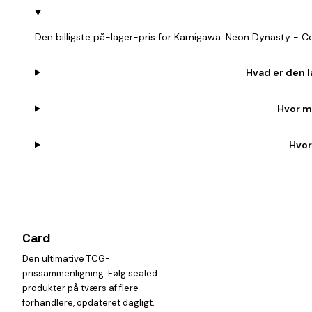
Den billigste på-lager-pris for Kamigawa: Neon Dynasty - Co
Hvad er den l
Hvor m
Hvor
Card
heist
Den ultimative TCG-
prissammenligning. Følg sealed
produkter på tværs af flere
forhandlere, opdateret dagligt.