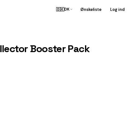
🇩🇰
Ønskeliste
Log ind
DK
lector Booster Pack