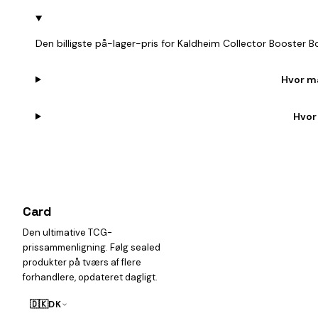
Den billigste på-lager-pris for Kaldheim Collector Booster B
Hvor ma
Hvor
Card
heist
Den ultimative TCG-
prissammenligning. Følg sealed
produkter på tværs af flere
forhandlere, opdateret dagligt.
🇩🇰
DK