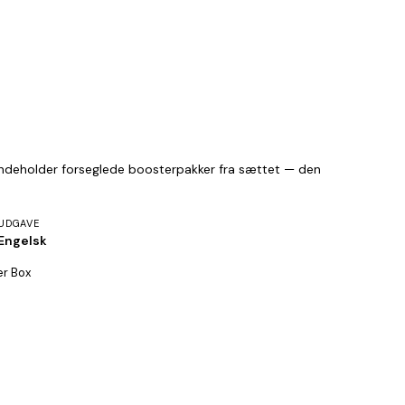
 indeholder forseglede boosterpakker fra sættet — den
UDGAVE
Engelsk
er Box