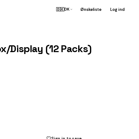
🇩🇰
Ønskeliste
Log ind
DK
x/Display (12 Packs)
Sign in to save