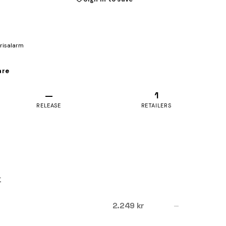
prisalarm
are
—
1
RELEASE
RETAILERS
r
2.249 kr
—