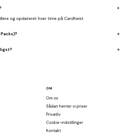
+
?
ndlere og opdateret hver time på Cardheist.
+
 Packs)?
+
ligst?
OM
Om os
Sådan henter vi priser
Privatliv
Cookie-indstillinger
Kontakt