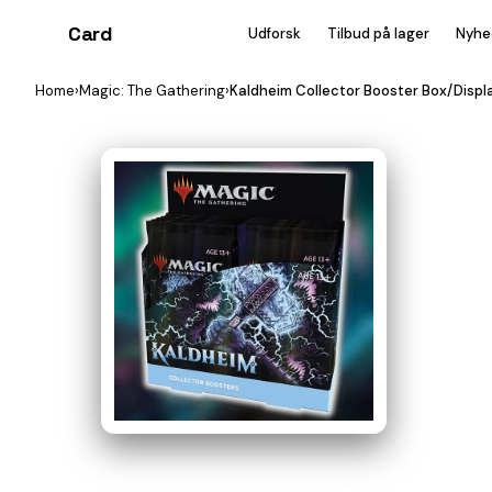
Card
heist
Udforsk
Tilbud på lager
Nyhe
Home
›
Magic: The Gathering
›
Kaldheim Collector Booster Box/Displa