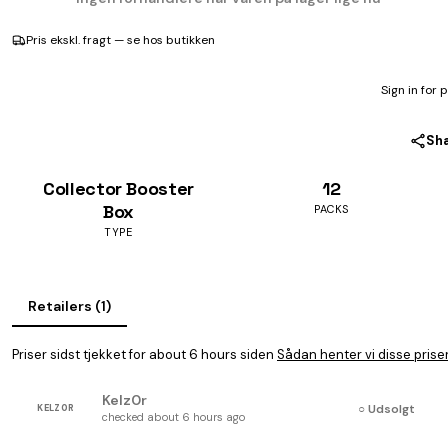
Pris ekskl. fragt — se hos butikken
Sign in for 
Sh
Collector Booster
12
Box
PACKS
TYPE
Retailers (1)
Priser sidst tjekket for about 6 hours siden
Sådan henter vi disse prise
Kelz0r
○ Udsolgt
KELZ0R
checked about 6 hours ago