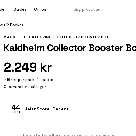
der
Guides
Om os
y (12 Packs)
MAGIC: THE GATHERING ·
COLLECTOR BOOSTER BOX
Kaldheim Collector Booster Bo
2.249 kr
≈ 187 kr per pack · 12 packs
0 forhandlere på lager
44
Heist Score · Decent
HEIST
Ingen forhandlere har varen på lager lige nu