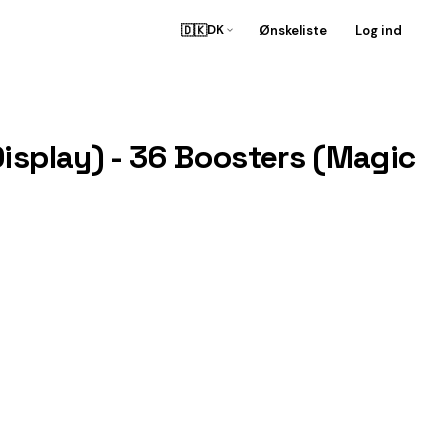
🇩🇰
Ønskeliste
Log ind
DK
isplay) - 36 Boosters (Magic