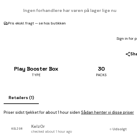
Ingen forhandlere har varen på lager lige nu
Pris ekskl. fragt — se hos butikken
Sign in for 
Sh
Play Booster Box
30
TYPE
PACKS
Retailers (1)
Priser sidst tjekket for about 1 hour siden
Sådan henter vi disse priser
Kelz0r
○ Udsolgt
KELZ0R
checked about 1 hour ago