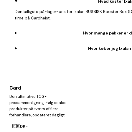
Hvad koster Ixa
Den billigste på-lager-pris for Ixalan RUSSISK Booster Box 
time på Cardheist.
Hvor mange pakker er de
Hvor køber jeg Ixalan
Card
heist
Den ultimative TCG-
prissammenligning. Følg sealed
produkter på tværs af flere
forhandlere, opdateret dagligt.
🇩🇰
DK