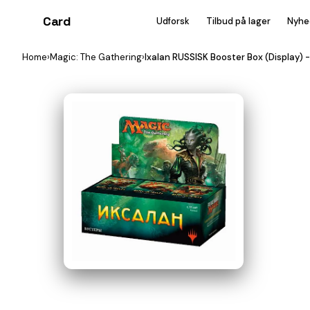
Card
heist
Udforsk
Tilbud på lager
Nyhe
Home
›
Magic: The Gathering
›
Ixalan RUSSISK Booster Box (Display) 