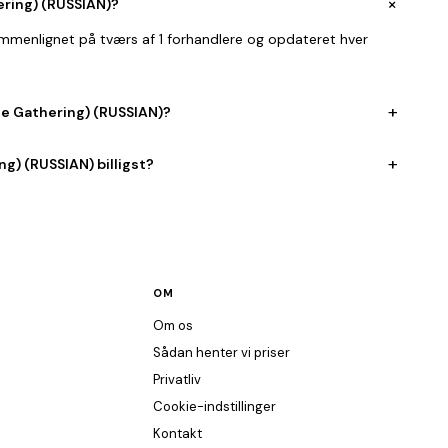
+
ering) (RUSSIAN)?
sammenlignet på tværs af 1 forhandlere og opdateret hver
+
he Gathering) (RUSSIAN)?
+
g) (RUSSIAN) billigst?
OM
Om os
Sådan henter vi priser
Privatliv
Cookie-indstillinger
Kontakt