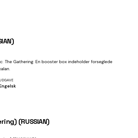
SIAN)
ic: The Gathering. En booster box indeholder forseglede
alan.
UDGAVE
Engelsk
ering) (RUSSIAN)