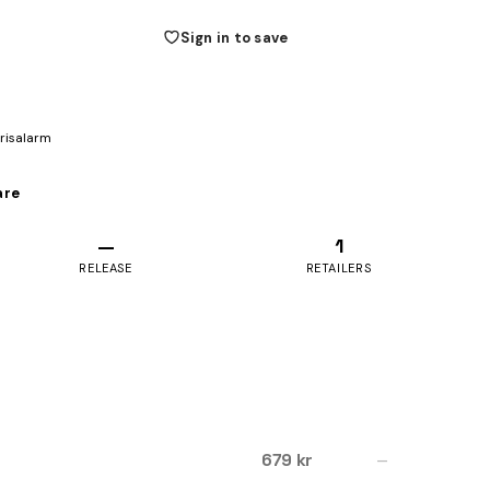
Sign in to save
prisalarm
are
—
1
RELEASE
RETAILERS
679 kr
—