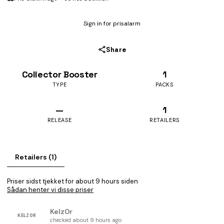
Sign in for prisalarm
Share
Collector Booster
1
TYPE
PACKS
—
1
RELEASE
RETAILERS
Retailers (1)
Priser sidst tjekket for about 9 hours siden
Sådan henter vi disse priser
Kelz0r
KELZ0R
checked about 9 hours ago