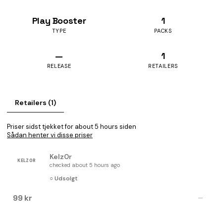
Play Booster
1
TYPE
PACKS
—
1
RELEASE
RETAILERS
Retailers (1)
Priser sidst tjekket for about 5 hours siden
Sådan henter vi disse priser
Kelz0r
KELZ0R
checked about 5 hours ago
○ Udsolgt
99 kr
—