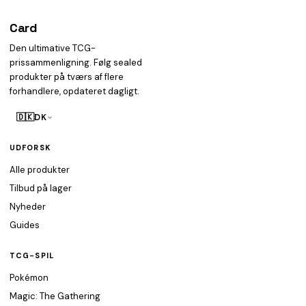
Card
heist
Den ultimative TCG-
prissammenligning. Følg sealed
produkter på tværs af flere
forhandlere, opdateret dagligt.
🇩🇰
DK
UDFORSK
Alle produkter
Tilbud på lager
Nyheder
Guides
TCG-SPIL
Pokémon
Magic: The Gathering