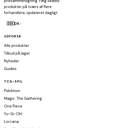
prissammenligning. Følg sealed
produkter på tværs af flere
forhandlere, opdateret dagligt.
🇩🇰
DK
UDFORSK
Alle produkter
Tilbud på lager
Nyheder
Guides
TCG-SPIL
Pokémon
Magic: The Gathering
One Piece
Yu-Gi-Oh!
Lorcana