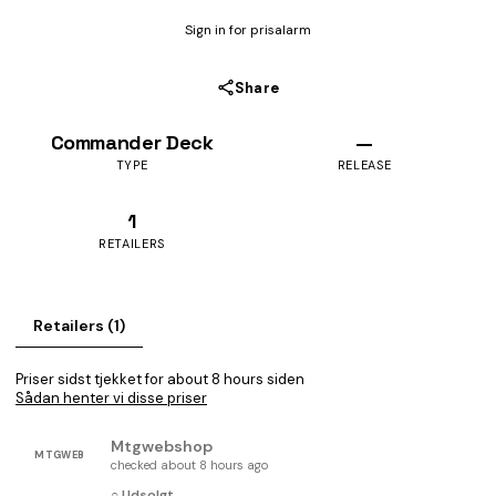
Sign in for prisalarm
Share
Commander Deck
—
TYPE
RELEASE
1
RETAILERS
Retailers (1)
Priser sidst tjekket for about 8 hours siden
Sådan henter vi disse priser
Mtgwebshop
MTGWEB
checked about 8 hours ago
○ Udsolgt