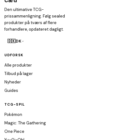
Card
heist
Den ultimative TCG-
prissammenligning. Følg sealed
produkter på tværs af flere
forhandlere, opdateret dagligt.
🇩🇰
DK
UDFORSK
Alle produkter
Tilbud på lager
Nyheder
Guides
TCG-SPIL
Pokémon
Magic: The Gathering
One Piece
Yu-Gi-Oh!