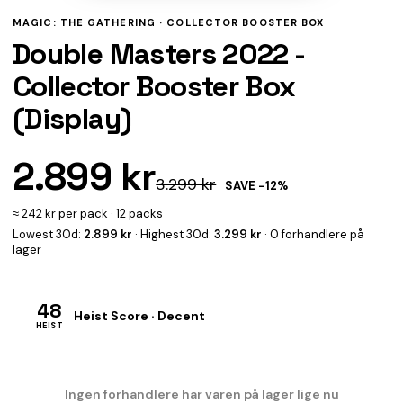
MAGIC: THE GATHERING ·
COLLECTOR BOOSTER BOX
Double Masters 2022 -
Collector Booster Box
(Display)
2.899 kr
3.299 kr
SAVE −12%
≈ 242 kr per pack · 12 packs
Lowest 30d:
2.899 kr
· Highest 30d:
3.299 kr
· 0 forhandlere på
lager
48
Heist Score · Decent
HEIST
Ingen forhandlere har varen på lager lige nu