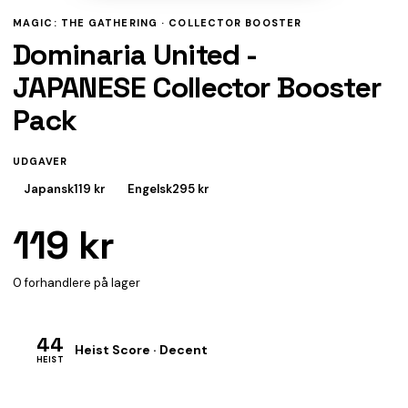
MAGIC: THE GATHERING ·
COLLECTOR BOOSTER
Dominaria United -
JAPANESE Collector Booster
Pack
UDGAVER
Japansk
119 kr
Engelsk
295 kr
119 kr
0 forhandlere på lager
44
Heist Score · Decent
HEIST