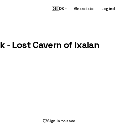
🇩🇰
Ønskeliste
Log ind
DK
- Lost Cavern of Ixalan
Sign in to save