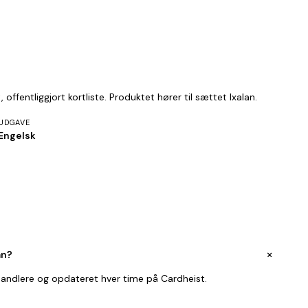
fentliggjort kortliste. Produktet hører til sættet Ixalan.
UDGAVE
Engelsk
+
an?
handlere og opdateret hver time på Cardheist.