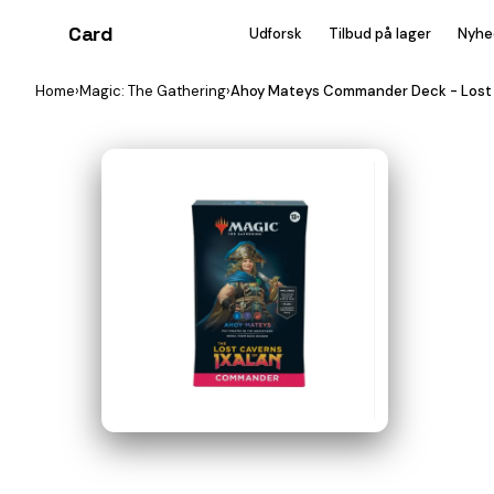
Card
heist
Udforsk
Tilbud på lager
Nyhe
Home
›
Magic: The Gathering
›
Ahoy Mateys Commander Deck - Lost C