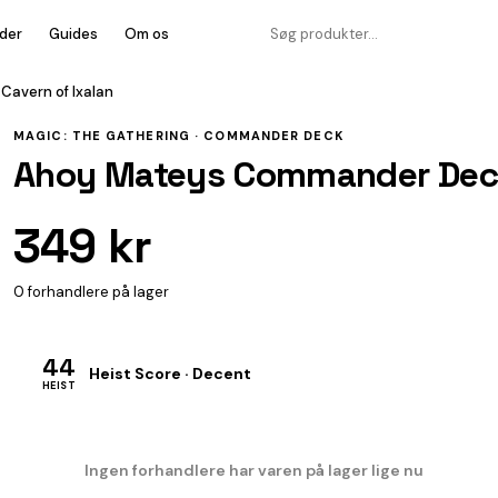
der
Guides
Om os
avern of Ixalan
MAGIC: THE GATHERING ·
COMMANDER DECK
Ahoy Mateys Commander Deck 
349 kr
0 forhandlere på lager
44
Heist Score · Decent
HEIST
Ingen forhandlere har varen på lager lige nu