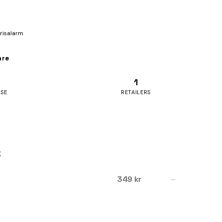
prisalarm
are
1
ASE
RETAILERS
r
349 kr
—