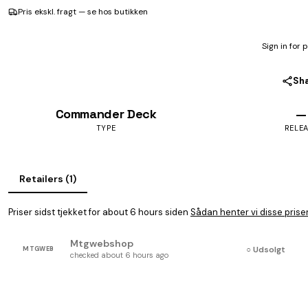
Pris ekskl. fragt — se hos butikken
Sign in for 
Sh
Commander Deck
—
TYPE
RELE
Retailers (1)
Priser sidst tjekket for about 6 hours siden
Sådan henter vi disse prise
Mtgwebshop
○ Udsolgt
MTGWEB
checked about 6 hours ago