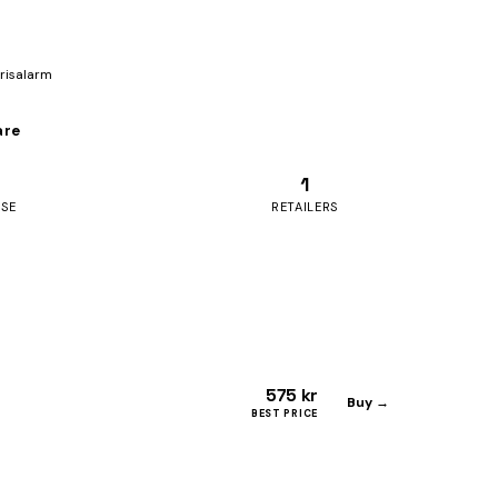
prisalarm
are
1
ASE
RETAILERS
575 kr
Buy →
BEST PRICE