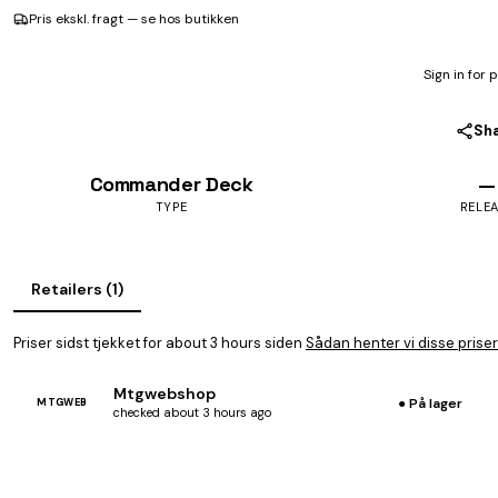
Pris ekskl. fragt — se hos butikken
Sign in for 
Sh
Commander Deck
—
TYPE
RELE
Retailers (1)
Priser sidst tjekket for about 3 hours siden
Sådan henter vi disse priser
Mtgwebshop
● På lager
MTGWEB
checked about 3 hours ago