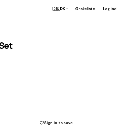
🇩🇰
Ønskeliste
Log ind
DK
Set
Sign in to save