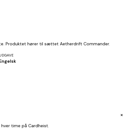
ste. Produktet hører til sættet Aetherdrift Commander.
UDGAVE
Engelsk
+
 hver time på Cardheist.