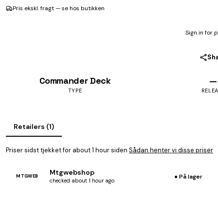
Pris ekskl. fragt — se hos butikken
Sign in for 
Sh
Commander Deck
—
TYPE
RELE
Retailers (1)
Priser sidst tjekket for about 1 hour siden
Sådan henter vi disse priser
Mtgwebshop
● På lager
MTGWEB
checked about 1 hour ago