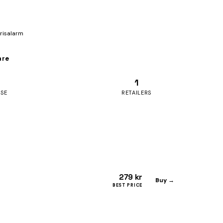
prisalarm
are
1
ASE
RETAILERS
279 kr
Buy →
BEST PRICE