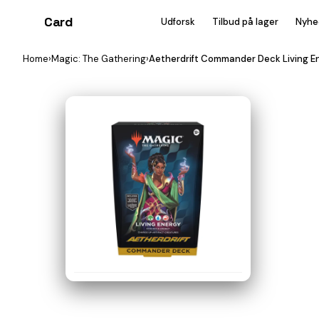
Card
heist
Udforsk
Tilbud på lager
Nyhe
Home
›
Magic: The Gathering
›
Aetherdrift Commander Deck Living E