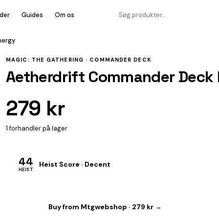
der
Guides
Om os
nergy
MAGIC: THE GATHERING ·
COMMANDER DECK
Aetherdrift Commander Deck 
279 kr
1 forhandler på lager
44
Heist Score · Decent
HEIST
Buy from Mtgwebshop · 279 kr →