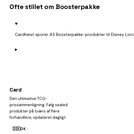
Ofte stillet om Boosterpakke
Cardheist sporer 43 Boosterpakke-produkter til Disney Lorc
Card
heist
Den ultimative TCG-
prissammenligning. Følg sealed
produkter på tværs af flere
forhandlere, opdateret dagligt.
🇩🇰
DK