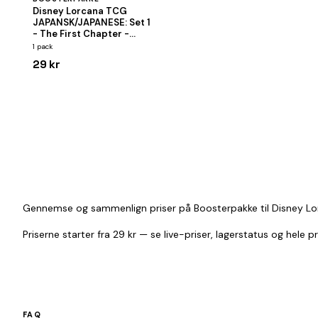
Disney Lorcana TCG
JAPANSK/JAPANESE: Set 1
- The First Chapter -
Booster Pack
1 pack
29 kr
Gennemse og sammenlign priser på Boosterpakke til Disney Lor
Priserne starter fra 29 kr — se live-priser, lagerstatus og hele p
FAQ