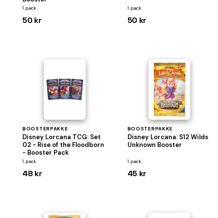
1 pack
1 pack
50 kr
50 kr
BOOSTERPAKKE
BOOSTERPAKKE
Disney Lorcana TCG: Set
Disney Lorcana: S12 Wilds
02 - Rise of the Floodborn
Unknown Booster
- Booster Pack
1 pack
1 pack
48 kr
45 kr