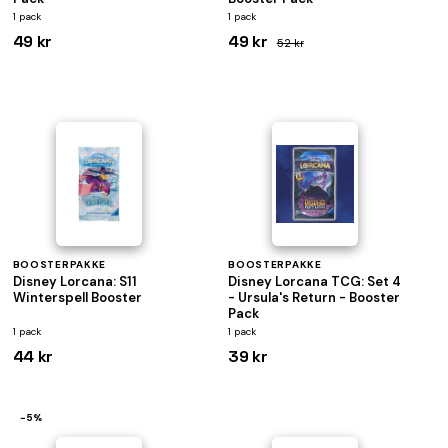
1 pack
1 pack
49 kr
49 kr
52 kr
BOOSTERPAKKE
BOOSTERPAKKE
Disney Lorcana: S11
Disney Lorcana TCG: Set 4
Winterspell Booster
- Ursula's Return - Booster
Pack
1 pack
1 pack
44 kr
39 kr
−5%