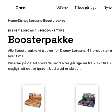
Card
heist
Udforsk
Tilbud på lager
Nyhe
Home
›
Disney Lorcana
›
Boosterpakke
DISNEY LORCANA · PRODUKTTYPE
Boosterpakke
Alle Boosterpakke vi tracker for Disney Lorcana. 43 produkter m
hver time.
Priserne på de 43 sporede produkter går lige nu fra 29 kr til 1
dagligt, så det billigste tilbud altid er aktuelt.