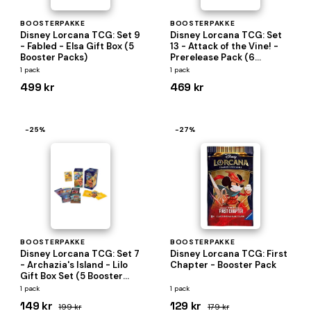
BOOSTERPAKKE
BOOSTERPAKKE
Disney Lorcana TCG: Set 9
Disney Lorcana TCG: Set
- Fabled - Elsa Gift Box (5
13 - Attack of the Vine! -
Booster Packs)
Prerelease Pack (6
Booster Packs)
1 pack
1 pack
499 kr
469 kr
−25%
−27%
BOOSTERPAKKE
BOOSTERPAKKE
Disney Lorcana TCG: Set 7
Disney Lorcana TCG: First
- Archazia's Island - Lilo
Chapter - Booster Pack
Gift Box Set (5 Booster
Packs)
1 pack
1 pack
149 kr
129 kr
199 kr
179 kr