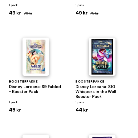
1 pack
1 pack
49 kr
49 kr
79 kr
75 kr
BOOSTERPAKKE
BOOSTERPAKKE
Disney Lorcana: S9 Fabled
Disney Lorcana: S10
- Booster Pack
Whispers in the Well
Booster Pack
1 pack
1 pack
45 kr
44 kr