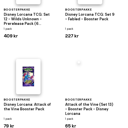
BOOSTERPAKKE
BOOSTERPAKKE
Disney Lorcana TCG: Set
Disney Lorcana TCG: Set 9
12 - Wilds Unknown -
- Fabled - Booster Pack
Prerelease Pack (6
Booster Packs)
1 pack
1 pack
409 kr
227 kr
BOOSTERPAKKE
BOOSTERPAKKE
Disney Lorcana: Attack of
Attack of the Vine (Set 13)
the Vine Booster Pack
- Booster Pack - Disney
Lorcana
1 pack
1 pack
79 kr
65 kr