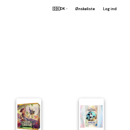
🇩🇰
Ønskeliste
Log ind
DK