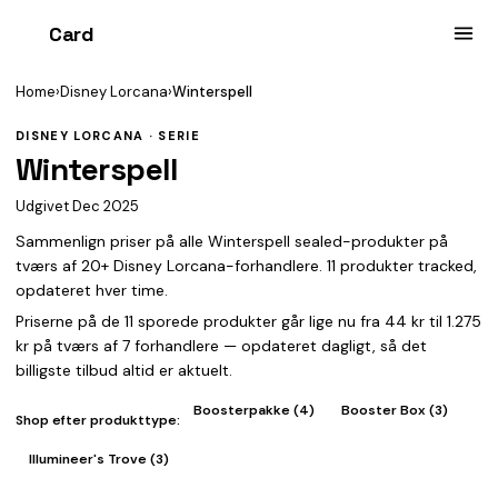
Card
heist
Home
›
Disney Lorcana
›
Winterspell
DISNEY LORCANA · SERIE
Winterspell
Udgivet Dec 2025
Sammenlign priser på alle Winterspell sealed-produkter på
tværs af 20+ Disney Lorcana-forhandlere. 11 produkter tracked,
opdateret hver time.
Priserne på de 11 sporede produkter går lige nu fra 44 kr til 1.275
kr på tværs af 7 forhandlere — opdateret dagligt, så det
billigste tilbud altid er aktuelt.
Boosterpakke (4)
Booster Box (3)
Shop efter produkttype:
Illumineer's Trove (3)