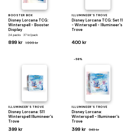
BOOSTER BOX
ILLUMINEER'S TROVE
Disney Lorcana TCG:
Disney Lorcana TCG: Set 11
Winterspell - Booster
- Winterspell - Illumineer's
Display
Trove
24 packs · 37 kr/pack
899 kr
400 kr
1.999 kr
−58%
ILLUMINEER'S TROVE
ILLUMINEER'S TROVE
Disney Lorcana: S11
Disney Lorcana:
Winterspell Illumineer's
Winterspell - Illumineer's
Trove
Trove
399 kr
399 kr
949 kr