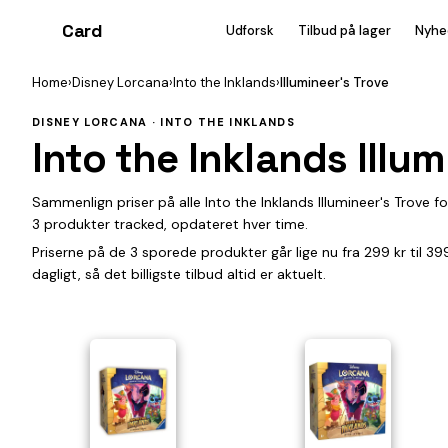
Card
heist
Udforsk
Tilbud på lager
Nyhe
Home
›
Disney Lorcana
›
Into the Inklands
›
Illumineer's Trove
DISNEY LORCANA · INTO THE INKLANDS
Into the Inklands Illum
Sammenlign priser på alle Into the Inklands Illumineer's Trove 
3 produkter tracked, opdateret hver time.
Priserne på de 3 sporede produkter går lige nu fra 299 kr til 3
dagligt, så det billigste tilbud altid er aktuelt.