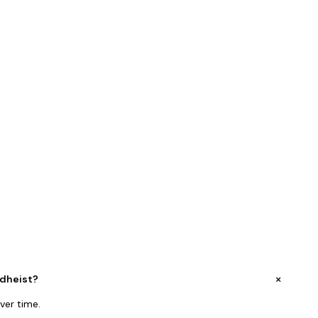
+
rdheist?
ver time.