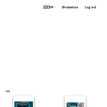
🇩🇰
Ønskeliste
Log ind
DK
−9%