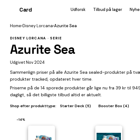
Card
heist
Udforsk
Tilbud på lager
Nyhe
Home
›
Disney Lorcana
›
Azurite Sea
DISNEY LORCANA · SERIE
Azurite Sea
Udgivet Nov 2024
Sammenlign priser på alle Azurite Sea sealed-produkter på tvæ
produkter tracked, opdateret hver time.
Priserne på de 14 sporede produkter går lige nu fra 39 kr til 9
dagligt, så det billigste tilbud altid er aktuelt.
Shop efter produkttype:
Starter Deck (5)
Booster Box (4)
−14%