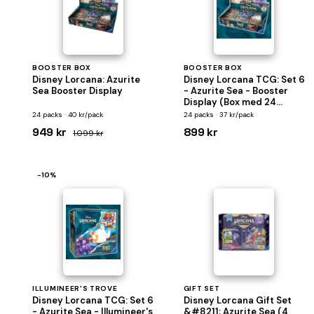
BOOSTER BOX
BOOSTER BOX
Disney Lorcana: Azurite
Disney Lorcana TCG: Set 6
Sea Booster Display
- Azurite Sea - Booster
Display (Box med 24
Pakker)
24 packs · 40 kr/pack
24 packs · 37 kr/pack
949 kr
899 kr
1.099 kr
−10%
ILLUMINEER'S TROVE
GIFT SET
Disney Lorcana TCG: Set 6
Disney Lorcana Gift Set
- Azurite Sea - Illumineer's
&#8211; Azurite Sea (4