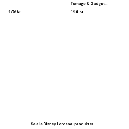
Tomago & Gadget
Hackwrench Starter Deck
179 kr
149 kr
Se alle Disney Lorcana-produkter →