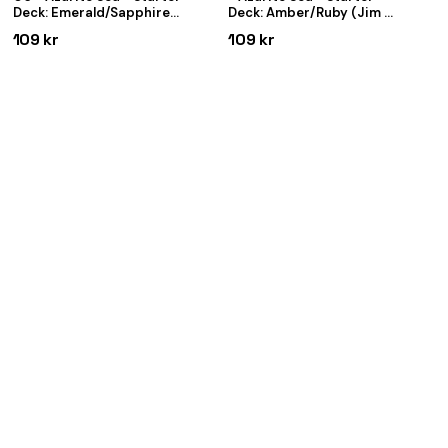
Deck: Emerald/Sapphire
Deck: Amber/Ruby (Jim &
(Gogo & Gadget)
Tigger)
109 kr
109 kr