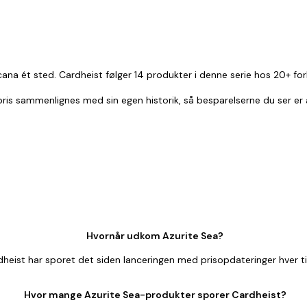
cana ét sted. Cardheist følger 14 produkter i denne serie hos 20+ fo
r pris sammenlignes med sin egen historik, så besparelserne du ser e
Hvornår udkom Azurite Sea?
heist har sporet det siden lanceringen med prisopdateringer hver t
Hvor mange Azurite Sea-produkter sporer Cardheist?