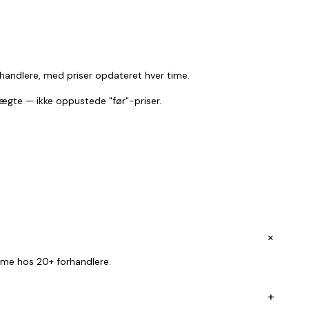
rhandlere, med priser opdateret hver time.
r ægte — ikke oppustede "før"-priser.
+
ime hos 20+ forhandlere.
+