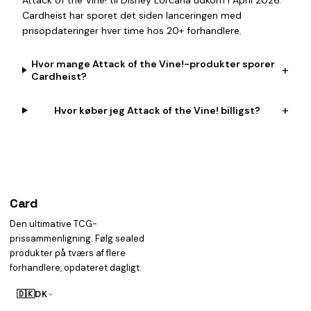
Attack of the Vine! til Disney Lorcana udkom i April 2026.
Cardheist har sporet det siden lanceringen med
prisopdateringer hver time hos 20+ forhandlere.
Hvor mange Attack of the Vine!-produkter sporer
+
Cardheist?
+
Hvor køber jeg Attack of the Vine! billigst?
Card
heist
Den ultimative TCG-
prissammenligning. Følg sealed
produkter på tværs af flere
forhandlere, opdateret dagligt.
🇩🇰
DK