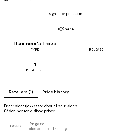
Sign in for prisalarm
Share
Illumineer's Trove
—
TYPE
RELEASE
1
RETAILERS
Retailers (1)
Price history
Priser sidst tjekket for about 1 hour siden
Sådan henter vi disse priser
Rogerz
ROGERZ
checked about 1 hour ago