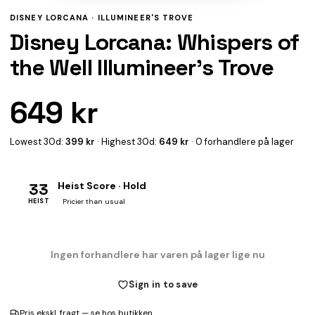
DISNEY LORCANA ·
ILLUMINEER'S TROVE
Disney Lorcana: Whispers of
the Well Illumineer's Trove
649 kr
Lowest 30d:
399 kr
· Highest 30d:
649 kr
· 0 forhandlere på lager
33
Heist Score · Hold
HEIST
Pricier than usual
Ingen forhandlere har varen på lager lige nu
Sign in to save
Pris ekskl. fragt — se hos butikken