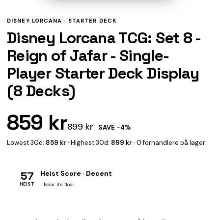
DISNEY LORCANA ·
STARTER DECK
Disney Lorcana TCG: Set 8 -
Reign of Jafar - Single-
Player Starter Deck Display
(8 Decks)
859 kr
899 kr
SAVE −4%
Lowest 30d:
859 kr
· Highest 30d:
899 kr
· 0 forhandlere på lager
57
Heist Score · Decent
HEIST
Near its floor