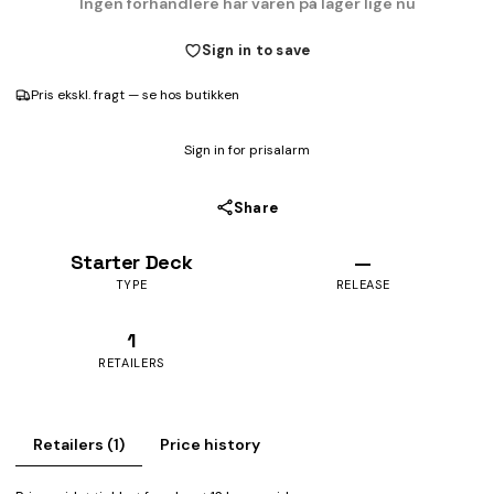
Ingen forhandlere har varen på lager lige nu
Sign in to save
Pris ekskl. fragt — se hos butikken
Sign in for prisalarm
Share
Starter Deck
—
TYPE
RELEASE
1
RETAILERS
Retailers (1)
Price history