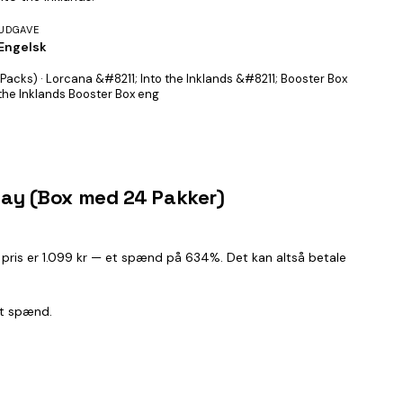
UDGAVE
Engelsk
 Packs) · Lorcana &#8211; Into the Inklands &#8211; Booster Box
he Inklands Booster Box eng
play (Box med 24 Pakker)
te pris er 1.099 kr — et spænd på 634%. Det kan altså betale
et spænd.