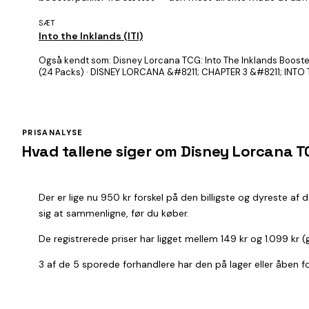
SÆT
Into the Inklands (ITI)
Også kendt som:
Disney Lorcana TCG: Into The Inklands Booster
(24 Packs) · DISNEY LORCANA &#8211; CHAPTER 3 &#8211; INTO 
PRISANALYSE
Hvad tallene siger om Disney Lorcana TC
Der er lige nu 950 kr forskel på den billigste og dyreste af
sig at sammenligne, før du køber.
De registrerede priser har ligget mellem 149 kr og 1.099 kr
3 af de 5 sporede forhandlere har den på lager eller åben for