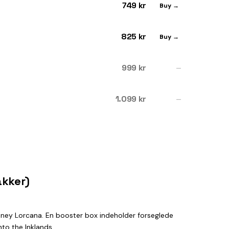
749 kr
Buy →
825 kr
Buy →
999 kr
—
1.099 kr
—
akker)
isney Lorcana. En booster box indeholder forseglede
to the Inklands.