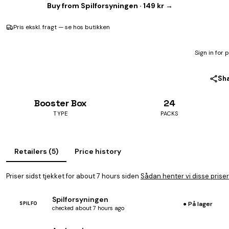
Buy from Spilforsyningen · 149 kr →
Pris ekskl. fragt — se hos butikken
Sign in for 
Sh
Booster Box
24
TYPE
PACKS
Retailers (5)
Price history
Priser sidst tjekket for about 7 hours siden
Sådan henter vi disse priser
Spilforsyningen
● På lager
SPILFO
checked about 7 hours ago