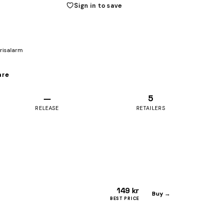
Sign in to save
prisalarm
are
—
5
RELEASE
RETAILERS
149 kr
Buy →
BEST PRICE