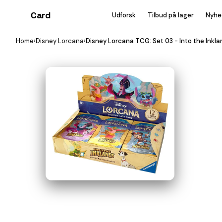
Card
heist
Udforsk
Tilbud på lager
Nyhe
Home
›
Disney Lorcana
›
Disney Lorcana TCG: Set 03 - Into the Inkla