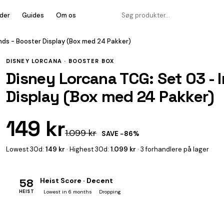
der
Guides
Om os
nds - Booster Display (Box med 24 Pakker)
DISNEY LORCANA ·
BOOSTER BOX
Disney Lorcana TCG: Set 03 - I
Display (Box med 24 Pakker)
149 kr
1.099 kr
SAVE −86%
Lowest 30d:
149 kr
· Highest 30d:
1.099 kr
· 3 forhandlere på lager
58
Heist Score · Decent
HEIST
Lowest in 6 months
Dropping