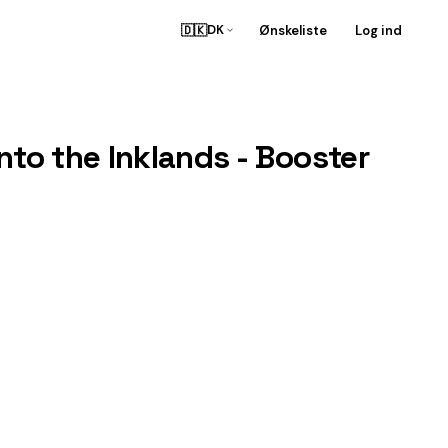
🇩🇰
Ønskeliste
Log ind
DK
nto the Inklands - Booster