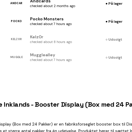
Andcards
● På lager
ANDCAR
checked about 2 months ago
Pocko Monsters
● På lager
POCKO
checked about 7 hours ago
Kelz0r
○ Udsolgt
KELZ0R
checked about 8 hours ago
Mugglealley
○ Udsolgt
MUGGLE
checked about 7 hours ago
e Inklands - Booster Display (Box med 24 P
isplay (Box med 24 Pakker) er en fabriksforseglet booster box til D
 større antal pakker fra én udgivelse. Produktet hører til sættet In