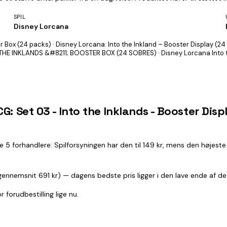
SPIL
Disney Lorcana
 Box (24 packs) · Disney Lorcana: Into the Inkland – Booster Display (24
THE INKLANDS &#8211; BOOSTER BOX (24 SOBRES) · Disney Lorcana Into t
G: Set 03 - Into the Inklands - Booster Dis
 de 5 forhandlere: Spilforsyningen har den til 149 kr, mens den højes
 (gennemsnit 691 kr) — dagens bedste pris ligger i den lave ende af d
 forudbestilling lige nu.